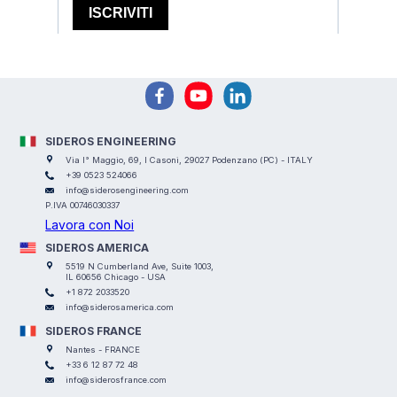
SIDEROS ENGINEERING
Via I° Maggio, 69, I Casoni, 29027 Podenzano (PC) - ITALY
+39 0523 524066
info@siderosengineering.com
P.IVA 00746030337
Lavora con Noi
SIDEROS AMERICA
5519 N Cumberland Ave, Suite 1003,
IL 60656 Chicago - USA
+1 872 2033520
info@siderosamerica.com
SIDEROS FRANCE
Nantes - FRANCE
+33 6 12 87 72 48
info@siderosfrance.com