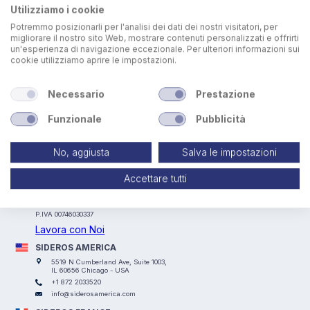
Utilizziamo i cookie
Potremmo posizionarli per l'analisi dei dati dei nostri visitatori, per
migliorare il nostro sito Web, mostrare contenuti personalizzati e offrirti
un'esperienza di navigazione eccezionale. Per ulteriori informazioni sui
cookie utilizziamo aprire le impostazioni.
Necessario
Prestazione
Funzionale
Pubblicità
No, aggiusta
Salva le impostazioni
SIDEROS ENGINEERING
Accettare tutti
Via I° Maggio, 69, I Casoni, 29027 Podenzano (PC) - ITALY
+39 0523 524066
info@siderosengineering.com
P.IVA 00746030337
Lavora con Noi
SIDEROS AMERICA
5519 N Cumberland Ave, Suite 1003,
IL 60656 Chicago - USA
+1 872 2033520
info@siderosamerica.com