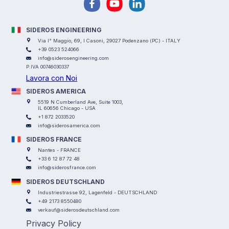
SIDEROS ENGINEERING
Via I° Maggio, 69, I Casoni, 29027 Podenzano (PC) - ITALY
+39 0523 524066
info@siderosengineering.com
P.IVA 00746030337
Lavora con Noi
SIDEROS AMERICA
5519 N Cumberland Ave, Suite 1003,
IL 60656 Chicago - USA
+1 872 2033520
info@siderosamerica.com
SIDEROS FRANCE
Nantes - FRANCE
+33 6 12 87 72 48
info@siderosfrance.com
SIDEROS DEUTSCHLAND
Industriestrasse 92, Lagenfeld - DEUTSCHLAND
+49 2173 8550480
verkauf@siderosdeutschland.com
Privacy Policy