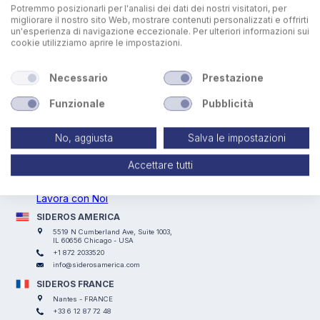
Potremmo posizionarli per l'analisi dei dati dei nostri visitatori, per
migliorare il nostro sito Web, mostrare contenuti personalizzati e offrirti
un'esperienza di navigazione eccezionale. Per ulteriori informazioni sui
cookie utilizziamo aprire le impostazioni.
Necessario
Prestazione
Funzionale
Pubblicità
SIDEROS ENGINEERING
No, aggiusta
Salva le impostazioni
Via I° Maggio, 69, I Casoni, 29027 Podenzano (PC) - ITALY
+39 0523 524066
Accettare tutti
info@siderosengineering.com
P.IVA 00746030337
Lavora con Noi
SIDEROS AMERICA
5519 N Cumberland Ave, Suite 1003,
IL 60656 Chicago - USA
+1 872 2033520
info@siderosamerica.com
SIDEROS FRANCE
Nantes - FRANCE
+33 6 12 87 72 48