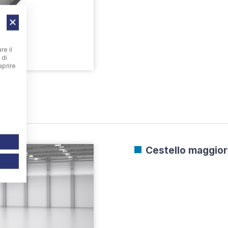
re il
 di
aprire
Cestello maggiora