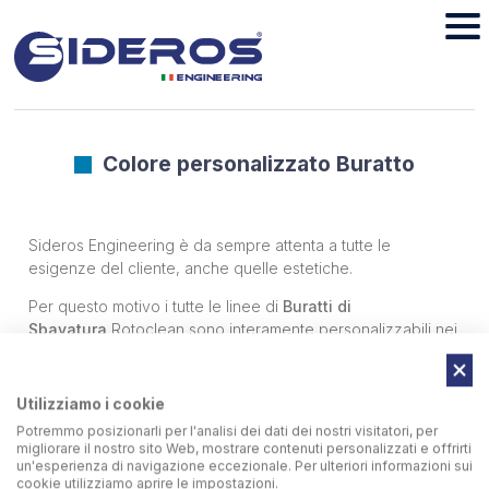
Colore personalizzato Buratto
Sideros Engineering è da sempre attenta a tutte le
esigenze del cliente, anche quelle estetiche.
Per questo motivo i tutte le linee di
Buratti di
Sbavatura
Rotoclean sono interamente personalizzabili nei
colori: i nostri verniciatori sono in grado di adeguare il
colore della macchina alle esigenze e ai
colori aziendali
dei clienti che lo richiedono.
Utilizziamo i cookie
Potremmo posizionarli per l'analisi dei dati dei nostri visitatori, per
migliorare il nostro sito Web, mostrare contenuti personalizzati e offrirti
un'esperienza di navigazione eccezionale. Per ulteriori informazioni sui
cookie utilizziamo aprire le impostazioni.