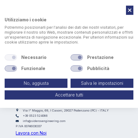
Utilizziamo i cookie
Potremmo posizionarli per l'analisi dei dati dei nostri visitatori, per
migliorare il nostro sito Web, mostrare contenuti personalizzati e offrirti
un'esperienza di navigazione eccezionale. Per ulteriori informazioni sui
cookie utilizziamo aprire le impostazioni.
Necessario
Prestazione
Funzionale
Pubblicità
No, aggiusta
Salva le impostazioni
Accettare tutti
SIDEROS ENGINEERING
Via I° Maggio, 69, I Casoni, 29027 Podenzano (PC) - ITALY
+39 0523 524066
info@siderosengineering.com
P.IVA 00746030337
Lavora con Noi