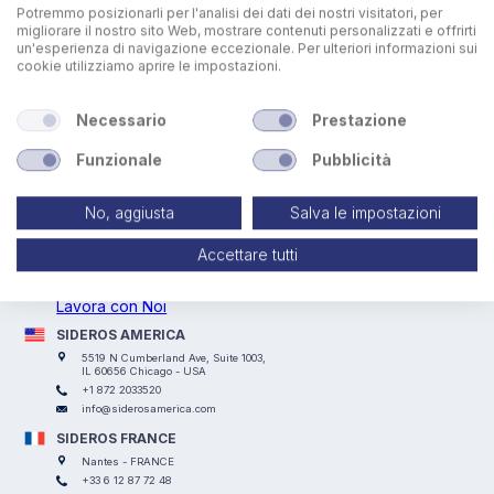
Potremmo posizionarli per l'analisi dei dati dei nostri visitatori, per
migliorare il nostro sito Web, mostrare contenuti personalizzati e offrirti
un'esperienza di navigazione eccezionale. Per ulteriori informazioni sui
cookie utilizziamo aprire le impostazioni.
Necessario
Prestazione
Funzionale
Pubblicità
SIDEROS ENGINEERING
No, aggiusta
Salva le impostazioni
Via I° Maggio, 69, I Casoni, 29027 Podenzano (PC) - ITALY
+39 0523 524066
Accettare tutti
info@siderosengineering.com
P.IVA 00746030337
Lavora con Noi
SIDEROS AMERICA
5519 N Cumberland Ave, Suite 1003,
IL 60656 Chicago - USA
+1 872 2033520
info@siderosamerica.com
SIDEROS FRANCE
Nantes - FRANCE
+33 6 12 87 72 48