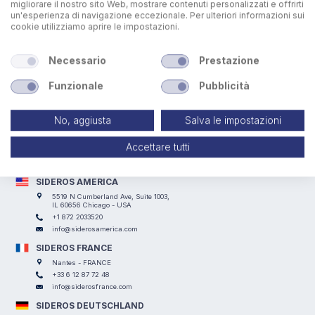
lavorazione dei pezzi.
migliorare il nostro sito Web, mostrare contenuti personalizzati e offrirti
un'esperienza di navigazione eccezionale. Per ulteriori informazioni sui
cookie utilizziamo aprire le impostazioni.
Necessario
Prestazione
Funzionale
Pubblicità
SIDEROS ENGINEERING
Via I° Maggio, 69, I Casoni, 29027 Podenzano (PC) - ITALY
No, aggiusta
Salva le impostazioni
+39 0523 524066
info@siderosengineering.com
Accettare tutti
P.IVA 00746030337
Lavora con Noi
SIDEROS AMERICA
5519 N Cumberland Ave, Suite 1003,
IL 60656 Chicago - USA
+1 872 2033520
info@siderosamerica.com
SIDEROS FRANCE
Nantes - FRANCE
+33 6 12 87 72 48
info@siderosfrance.com
SIDEROS DEUTSCHLAND