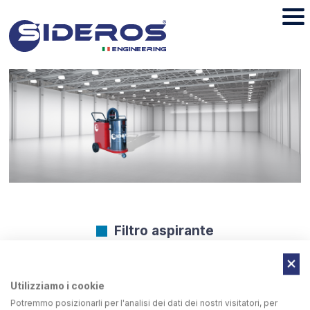
Filtro aspirante
Rotoclean può essere dotato di un’unità di aspirazione
Utilizziamo i cookie
idonea a filtrare le polveri prodotte durante il ciclo di
Potremmo posizionarli per l'analisi dei dati dei nostri visitatori, per