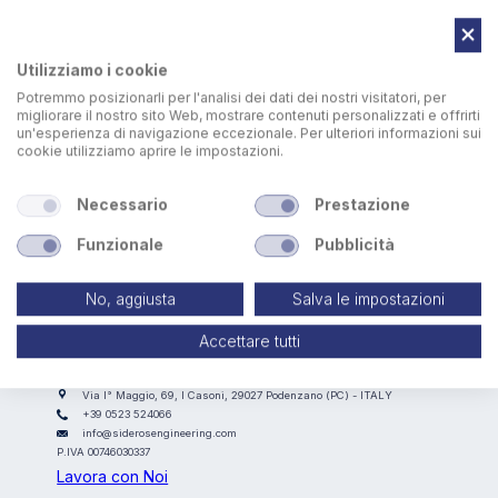
soluzioni per affrontare il problema della gestione degli
inventari e dei processi produttivi. Le motivazioni sono
spesso l’accumularsi di errori, sprechi, ritardi nella
Utilizziamo i cookie
produzione che porta spesso all’insoddisfazione dei clienti.
Una delle soluzioni....Continua a leggere
Potremmo posizionarli per l'analisi dei dati dei nostri visitatori, per
migliorare il nostro sito Web, mostrare contenuti personalizzati e offrirti
un'esperienza di navigazione eccezionale. Per ulteriori informazioni sui
cookie utilizziamo aprire le impostazioni.
Scarica l'articolo sul tuo dispositivo
Necessario
Prestazione
Funzionale
Pubblicità
Lamiera_06_23_Sideros.pdf
No, aggiusta
Salva le impostazioni
Accettare tutti
SIDEROS ENGINEERING
Via I° Maggio, 69, I Casoni, 29027 Podenzano (PC) - ITALY
+39 0523 524066
info@siderosengineering.com
P.IVA 00746030337
Lavora con Noi