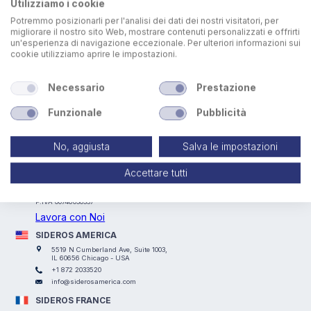
Utilizziamo i cookie
Potremmo posizionarli per l'analisi dei dati dei nostri visitatori, per
migliorare il nostro sito Web, mostrare contenuti personalizzati e offrirti
un'esperienza di navigazione eccezionale. Per ulteriori informazioni sui
cookie utilizziamo aprire le impostazioni.
Necessario
Prestazione
Funzionale
Pubblicità
No, aggiusta
Salva le impostazioni
SIDEROS ENGINEERING
Via I° Maggio, 69, I Casoni, 29027 Podenzano (PC) - ITALY
Accettare tutti
+39 0523 524066
info@siderosengineering.com
P.IVA 00746030337
Lavora con Noi
SIDEROS AMERICA
5519 N Cumberland Ave, Suite 1003,
IL 60656 Chicago - USA
+1 872 2033520
info@siderosamerica.com
SIDEROS FRANCE