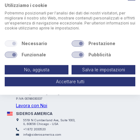
incendio, un sensore termico rileva automaticamente
Utilizziamo i cookie
l’incendio e fa attivare una valvola per il rilascio all’interno
Potremmo posizionarli per l'analisi dei dati dei nostri visitatori, per
del filtro di una scarica di CO2 fino all'estinzione
migliorare il nostro sito Web, mostrare contenuti personalizzati e offrirti
dell'incendio.
un'esperienza di navigazione eccezionale. Per ulteriori informazioni sui
I sistemi antincendio sono possono essere certificate
cookie utilizziamo aprire le impostazioni.
secondo le normative UNI EN e NFPA.
Necessario
Prestazione
Funzionale
Pubblicità
No, aggiusta
Salva le impostazioni
SIDEROS ENGINEERING
Accettare tutti
Via I° Maggio, 69, I Casoni, 29027 Podenzano (PC) - ITALY
+39 0523 524066
info@siderosengineering.com
P.IVA 00746030337
Lavora con Noi
SIDEROS AMERICA
5519 N Cumberland Ave, Suite 1003,
IL 60656 Chicago - USA
+1 872 2033520
info@siderosamerica.com