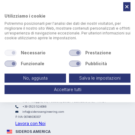
Utilizziamo i cookie
Potremmo posizionarli per l'analisi dei dati dei nostri visitatori, per
migliorare il nostro sito Web, mostrare contenuti personalizzati e offrirti
un'esperienza di navigazione eccezionale. Per ulteriori informazioni sui
cookie utilizziamo aprire le impostazioni.
Rotolift può essere dotato di pedaliera per gestire
comodamente la rotazione del pezzo durante le fasi di
Necessario
Prestazione
saldatura.
Funzionale
Pubblicità
No, aggiusta
Salva le impostazioni
Accettare tutti
SIDEROS ENGINEERING
Via I° Maggio, 69, I Casoni, 29027 Podenzano (PC) - ITALY
+39 0523 524066
info@siderosengineering.com
P.IVA 00746030337
Lavora con Noi
SIDEROS AMERICA