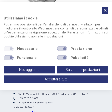
Utilizziamo i cookie
Potremmo posizionarli per l'analisi dei dati dei nostri visitatori, per
migliorare il nostro sito Web, mostrare contenuti personalizzati e offrirti
un'esperienza di navigazione eccezionale. Per ulteriori informazioni sui
cookie utilizziamo aprire le impostazioni.
Per ridurre l’effetto sonoro procurato dall’impatto dell’aria in
uscita dal filtro è possibile installare sul camino
Necessario
Prestazione
un
silenziatore
avente caratteristiche adeguate all’unità
filtrante.
Funzionale
Pubblicità
No, aggiusta
Salva le impostazioni
Accettare tutti
SIDEROS ENGINEERING
Via I° Maggio, 69, I Casoni, 29027 Podenzano (PC) - ITALY
+39 0523 524066
info@siderosengineering.com
P.IVA 00746030337