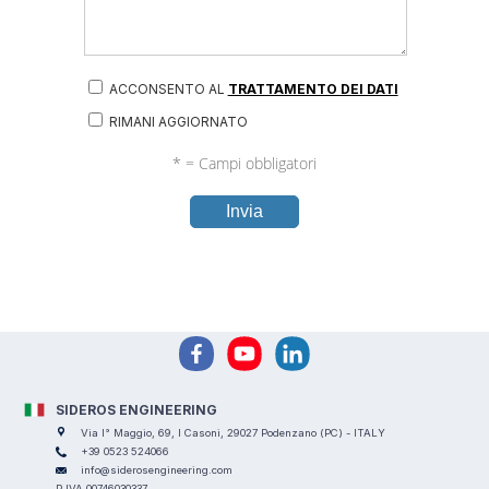
ACCONSENTO AL
TRATTAMENTO DEI DATI
RIMANI AGGIORNATO
* = Campi obbligatori
Invia
SIDEROS ENGINEERING
Via I° Maggio, 69, I Casoni, 29027 Podenzano (PC) - ITALY
+39 0523 524066
info@siderosengineering.com
P.IVA 00746030337