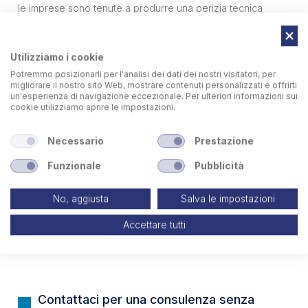
le imprese sono tenute a produrre una perizia tecnica
asseverata rilasciata da un ingegnere o da un perito
industriale iscritti nei rispettivi albi professionali o un
attestato di conformità rilasciato da un ente di certificazione
Utilizziamo i cookie
accreditato, da cui risulti che i beni possiedono
Potremmo posizionarli per l'analisi dei dati dei nostri visitatori, per
caratteristiche tecniche tali da includerli rispettivamente
migliorare il nostro sito Web, mostrare contenuti personalizzati e offrirti
negli elenchi di cui ai richiamati allegato A e sono
un'esperienza di navigazione eccezionale. Per ulteriori informazioni sui
cookie utilizziamo aprire le impostazioni.
interconnessi al sistema aziendale di gestione della
produzione o alla rete di fornitura. Per i beni di costo
unitario di acquisizione non superiore a 300.000 euro è
Necessario
Prestazione
sufficiente una dichiarazione resa dal legale
Funzionale
Pubblicità
rappresentante.
FONTE:
www.mise.gov.it
No, aggiusta
Salva le impostazioni
Accettare tutti
Contattaci per una consulenza senza