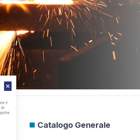
re il
 di
aprire
Catalogo Generale