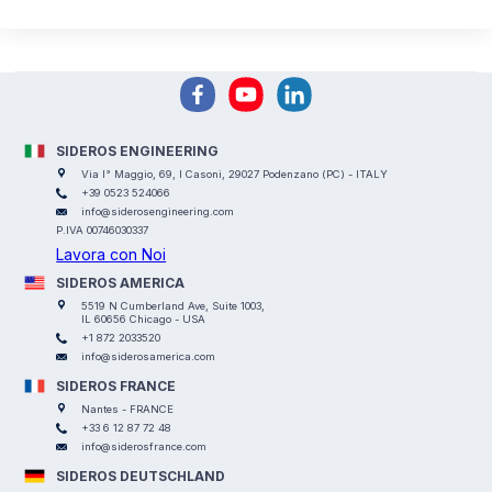
di essere interfacciato con la telegestione da remoto.
SIDEROS ENGINEERING
Via I° Maggio, 69, I Casoni, 29027 Podenzano (PC) - ITALY
+39 0523 524066
info@siderosengineering.com
P.IVA 00746030337
Lavora con Noi
SIDEROS AMERICA
5519 N Cumberland Ave, Suite 1003,
IL 60656 Chicago - USA
+1 872 2033520
info@siderosamerica.com
SIDEROS FRANCE
Nantes - FRANCE
+33 6 12 87 72 48
info@siderosfrance.com
SIDEROS DEUTSCHLAND