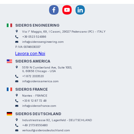
SIDEROS ENGINEERING
Via I° Maggio, 69, I Casoni, 29027 Podenzano (PC) - ITALY
+39 0523 524066
info@siderosengineering.com
P.IVA 00746030337
Lavora con Noi
SIDEROS AMERICA
5519 N Cumberland Ave, Suite 1003,
IL 60656 Chicago - USA
+1 872 2033520
info@siderosamerica.com
SIDEROS FRANCE
Nantes - FRANCE
+33 6 12 87 72 48
info@siderosfrance.com
SIDEROS DEUTSCHLAND
Industriestrasse 92, Lagenfeld - DEUTSCHLAND
+49 2173 8550480
verkauf@siderosdeutschland.com