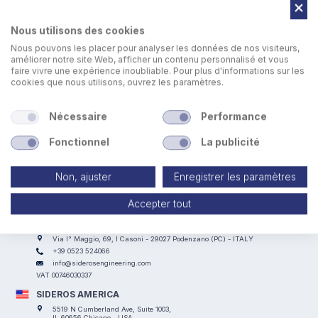
Nous utilisons des cookies
Nous pouvons les placer pour analyser les données de nos visiteurs,
améliorer notre site Web, afficher un contenu personnalisé et vous
faire vivre une expérience inoubliable. Pour plus d'informations sur les
cookies que nous utilisons, ouvrez les paramètres.
Sideros produit des cabines insonorisant et de protection
pour machines de découpe plasma, laser et oxycoupage
Nécessaire
Performance
avec changement de palette.
Fonctionnel
La publicité
Non, ajuster
Enregistrer les paramètres
Accepter tout
SIDEROS ENGINEERING
Via I° Maggio, 69, I Casoni - 29027 Podenzano (PC) - ITALY
+39 0523 524066
info@siderosengineering.com
VAT 00746030337
SIDEROS AMERICA
5519 N Cumberland Ave, Suite 1003,
IL 60656 Chicago - USA