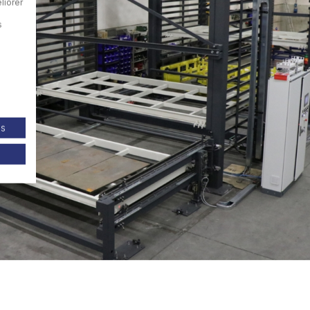
liorer
s
es