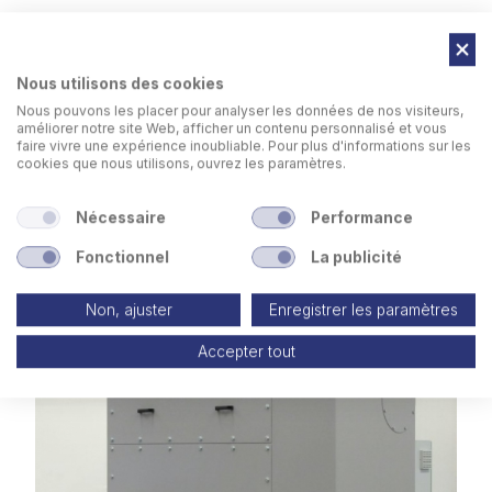
Bac récolte poussières sur roues
Nous utilisons des cookies
Trois entrées d’aire placées en des points différents
pour une meilleure flexibilité
Nous pouvons les placer pour analyser les données de nos visiteurs,
améliorer notre site Web, afficher un contenu personnalisé et vous
faire vivre une expérience inoubliable. Pour plus d'informations sur les
cookies que nous utilisons, ouvrez les paramètres.
Nécessaire
Performance
Fonctionnel
La publicité
Non, ajuster
Enregistrer les paramètres
Accepter tout