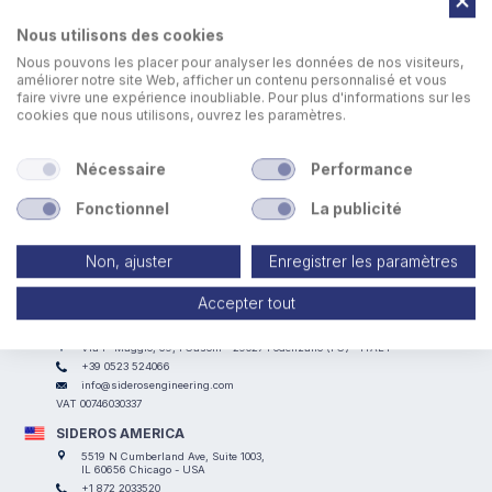
Nous utilisons des cookies
Nous pouvons les placer pour analyser les données de nos visiteurs,
améliorer notre site Web, afficher un contenu personnalisé et vous
faire vivre une expérience inoubliable. Pour plus d'informations sur les
cookies que nous utilisons, ouvrez les paramètres.
Laser scanner pour protéger la zone de travail pendant les
Nécessaire
Performance
opérations
Fonctionnel
La publicité
Non, ajuster
Enregistrer les paramètres
Accepter tout
SIDEROS ENGINEERING
Via I° Maggio, 69, I Casoni - 29027 Podenzano (PC) - ITALY
+39 0523 524066
info@siderosengineering.com
VAT 00746030337
SIDEROS AMERICA
5519 N Cumberland Ave, Suite 1003,
IL 60656 Chicago - USA
+1 872 2033520