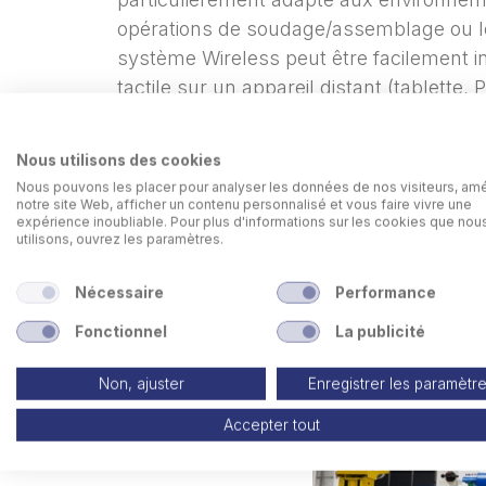
opérations de soudage/assemblage ou lor
système Wireless peut être facilement in
tactile sur un appareil distant (tablett
automatiquement les fichiers d'historiq
décrits ci-dessus avec un PC distant.
Nous utilisons des cookies
Nous pouvons les placer pour analyser les données de nos visiteurs, amé
notre site Web, afficher un contenu personnalisé et vous faire vivre une
expérience inoubliable. Pour plus d'informations sur les cookies que nou
utilisons, ouvrez les paramètres.
Nécessaire
Performance
Fonctionnel
La publicité
Non, ajuster
Enregistrer les paramètr
Accepter tout