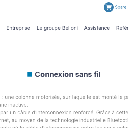
Spare 
Entreprise
Le groupe Belloni
Assistance
Réfé
Connexion sans fil
 : une colonne motorisée, sur laquelle est monté l
ne inactive.
ar un câble d'interconnexion renforcé. Grâce à cette 
net, au moyen de la technologie industrielle Bluetooth
nts où le câble d'interconnexion entre les deux col