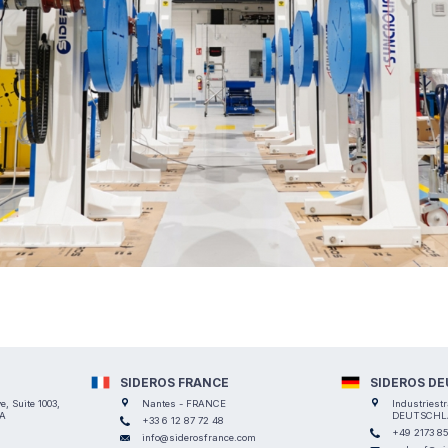
SIDEROS FRANCE
SIDEROS D
, Suite 1003,
Nantes - FRANCE
Industriest
SA
DEUTSCHL
+33 6 12 87 72 48
+49 2173 8
info@siderosfrance.com