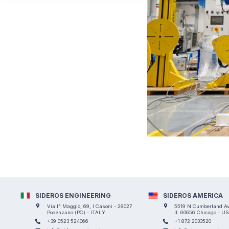
SIDEROS ENGINEERING
SIDEROS AMERICA
Via I° Maggio, 69, I Casoni - 29027
5519 N Cumberland Ave
Podenzano (PC) - ITALY
IL 60656 Chicago - U
+39 0523 524066
+1 872 2033520