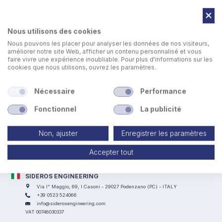
réduisant les actions comme on réduit les déchets.
Il s’agit d’une philosophie et méthode de travail qui intègre
les instruments et techniques à utiliser dans nos processus
Nous utilisons des cookies
pour optimiser le temps, ressources humaines, activités,
Nous pouvons les placer pour analyser les données de nos visiteurs,
productivité et améliorer le niveau de qualité des produits
améliorer notre site Web, afficher un contenu personnalisé et vous
et des services offerts.
faire vivre une expérience inoubliable. Pour plus d'informations sur les
cookies que nous utilisons, ouvrez les paramètres.
Lean production est une “façon de penser” visant à
augmenter la flexibilité, l’efficience et l’efficacité de Sideros
Nécessaire
Performance
vers une réflexion du flux de création de la valeur, de la
gestion des commandes jusqu’à à la mise en place.
Fonctionnel
La publicité
Non, ajuster
Enregistrer les paramètres
Accepter tout
SIDEROS ENGINEERING
Via I° Maggio, 69, I Casoni - 29027 Podenzano (PC) - ITALY
+39 0523 524066
info@siderosengineering.com
VAT 00746030337