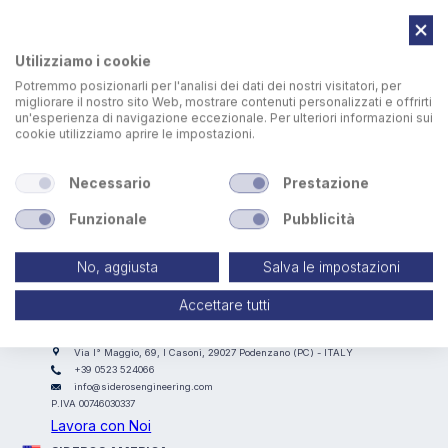
Utilizziamo i cookie
Potremmo posizionarli per l'analisi dei dati dei nostri visitatori, per
migliorare il nostro sito Web, mostrare contenuti personalizzati e offrirti
un'esperienza di navigazione eccezionale. Per ulteriori informazioni sui
cookie utilizziamo aprire le impostazioni.
Controllo della velocità di sollevamento delle colonne
Necessario
Prestazione
tramite inverter VFD
Funzionale
Pubblicità
No, aggiusta
Salva le impostazioni
Accettare tutti
SIDEROS ENGINEERING
Via I° Maggio, 69, I Casoni, 29027 Podenzano (PC) - ITALY
+39 0523 524066
info@siderosengineering.com
P.IVA 00746030337
Lavora con Noi