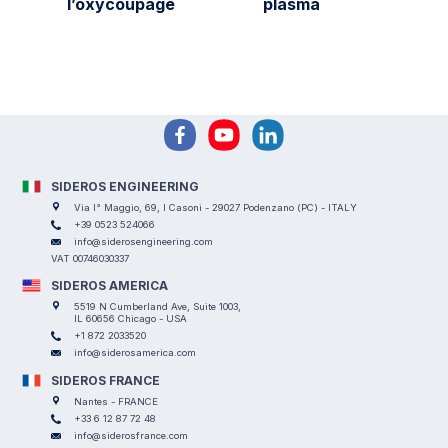
l’oxycoupage
plasma
SIDEROS ENGINEERING
Via I° Maggio, 69, I Casoni - 29027 Podenzano (PC) - ITALY
+39 0523 524066
info@siderosengineering.com
VAT 00746030337
SIDEROS AMERICA
5519 N Cumberland Ave, Suite 1003,
IL 60656 Chicago - USA
+1 872 2033520
info@siderosamerica.com
SIDEROS FRANCE
Nantes - FRANCE
+33 6 12 87 72 48
info@siderosfrance.com