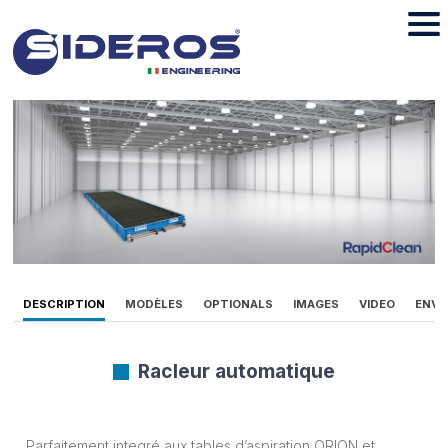
DESCRIPTION
MODÈLES
OPTIONALS
IMAGES
VIDEO
ENVO
Racleur automatique
Parfaitement integré aux tables d’aspiration ORION et