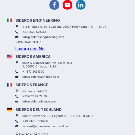
SIDEROS ENGINEERING
Via I° Maggio, 69, I Casoni, 29027 Podenzano (PC) - ITALY
+39 0523 524066
info@siderosengineering.com
P.IVA 00746030337
Lavora con Noi
SIDEROS AMERICA
5519 N Cumberland Ave, Suite 1003,
IL 60656 Chicago - USA
+1 872 2033520
info@siderosamerica.com
SIDEROS FRANCE
Nantes - FRANCE
+33 6 12 87 72 48
info@siderosfrance.com
SIDEROS DEUTSCHLAND
Industriestrasse 92, Lagenfeld - DEUTSCHLAND
+49 2173 8550480
verkauf@siderosdeutschland.com
Privacy Policy