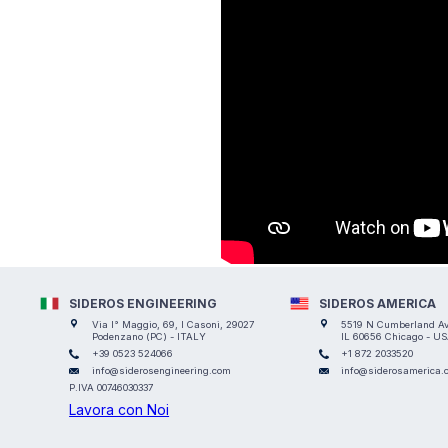
SIDEROS ENGINEERING
SIDEROS AMERICA
Via I° Maggio, 69, I Casoni, 29027
5519 N Cumberland Ave
Podenzano (PC) - ITALY
IL 60656 Chicago - U
+39 0523 524066
+1 872 2033520
info@siderosengineering.com
info@siderosamerica.
P.IVA 00746030337
Lavora con Noi