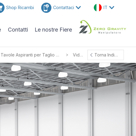
Shop Ricambi
Contattaci
IT
e
Contatti
Le nostre Fiere
>
Tavole Aspiranti per Taglio Laser
Video
Torna Indietro