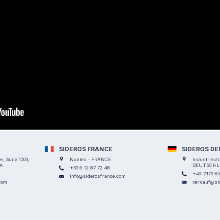
SIDEROS FRANCE
SIDEROS D
, Suite 1003,
Nantes - FRANCE
Industriest
SA
DEUTSCHL
+33 6 12 87 72 48
+49 2173 8
info@siderosfrance.com
com
verkauf@si