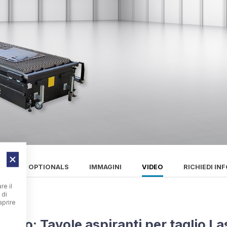
NE
OPTIONALS
IMMAGINI
VIDEO
RICHIEDI IN
re il
 di
aprire
Video: Tavole aspiranti per taglio La