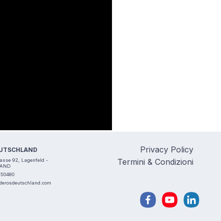
Privacy Policy
EUTSCHLAND
Termini & Condizioni
rasse 92, Lagenfeld -
AND
550480
derosdeutschland.com