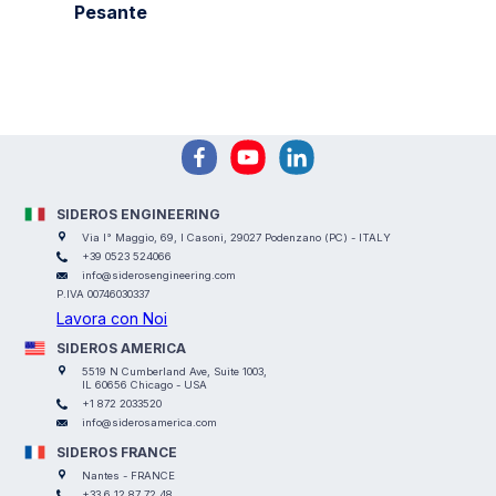
Pesante
SIDEROS ENGINEERING
Via I° Maggio, 69, I Casoni, 29027 Podenzano (PC) - ITALY
+39 0523 524066
info@siderosengineering.com
P.IVA 00746030337
Lavora con Noi
SIDEROS AMERICA
5519 N Cumberland Ave, Suite 1003,
IL 60656 Chicago - USA
+1 872 2033520
info@siderosamerica.com
SIDEROS FRANCE
Nantes - FRANCE
+33 6 12 87 72 48