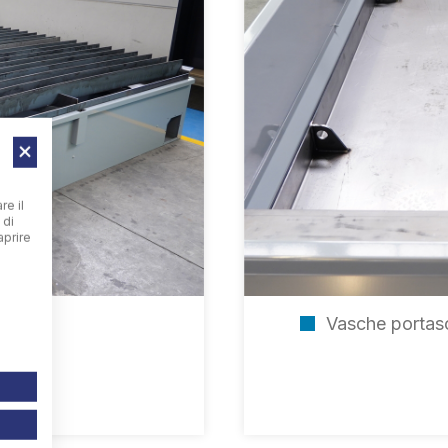
re il
 di
aprire
Vasche portasc