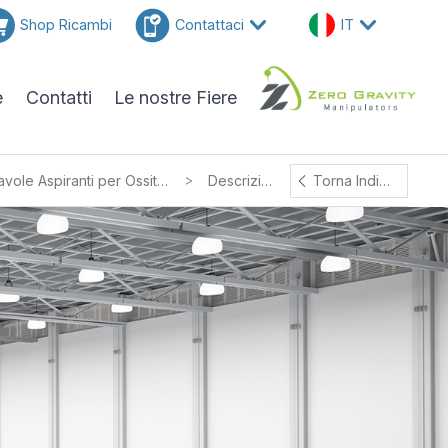
Shop Ricambi
Contattaci
IT
e
Contatti
Le nostre Fiere
>
Tavole Aspiranti per Ossitaglio
Descrizione
Torna Indietro