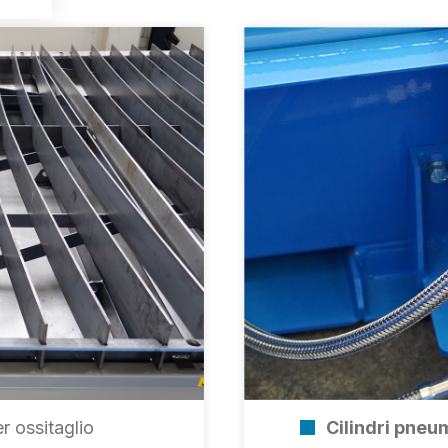
r ossitaglio
Cilindri pneu