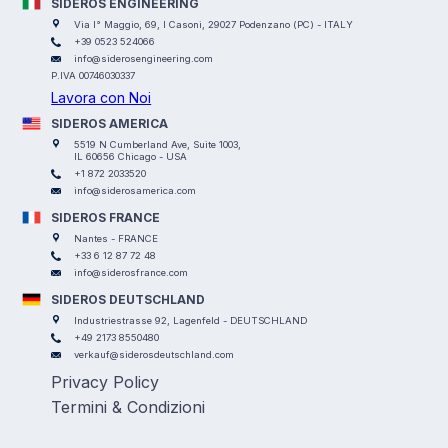
SIDEROS ENGINEERING
Via I° Maggio, 69, I Casoni, 29027 Podenzano (PC) - ITALY
+39 0523 524066
info@siderosengineering.com
P.IVA 00746030337
Lavora con Noi
SIDEROS AMERICA
5519 N Cumberland Ave, Suite 1003,
IL 60656 Chicago - USA
+1 872 2033520
info@siderosamerica.com
SIDEROS FRANCE
Nantes - FRANCE
+33 6 12 87 72 48
info@siderosfrance.com
SIDEROS DEUTSCHLAND
Industriestrasse 92, Lagenfeld - DEUTSCHLAND
+49 2173 8550480
verkauf@siderosdeutschland.com
Privacy Policy
Termini & Condizioni