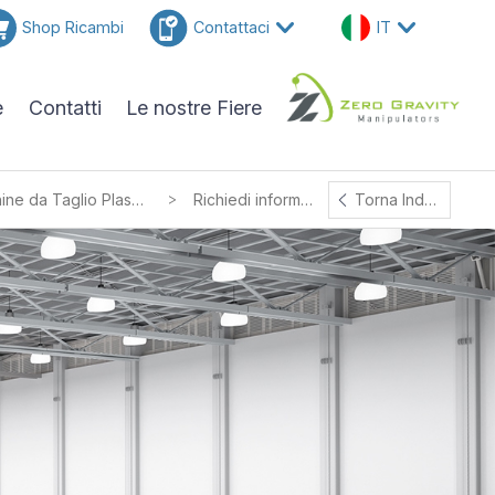
Shop Ricambi
Contattaci
IT
e
Contatti
Le nostre Fiere
>
Tavole con Carrelli Aspiranti per Macchine da Taglio Plasma, Laser e Oxy
Richiedi informazioni
Torna Indietro