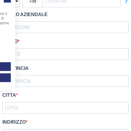
re il
 di
aprire