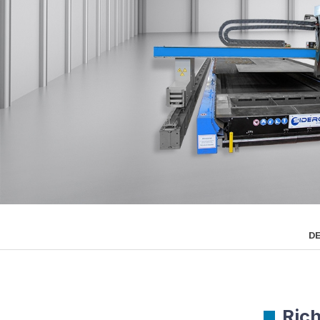
D
Rich