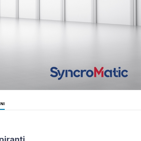
ONI
piranti