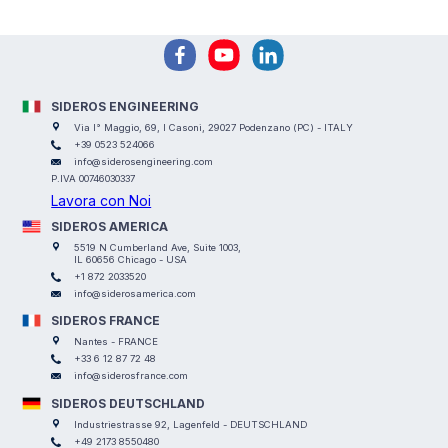
SIDEROS ENGINEERING
Via I° Maggio, 69, I Casoni, 29027 Podenzano (PC) - ITALY
+39 0523 524066
info@siderosengineering.com
P.IVA 00746030337
Lavora con Noi
SIDEROS AMERICA
5519 N Cumberland Ave, Suite 1003,
IL 60656 Chicago - USA
+1 872 2033520
info@siderosamerica.com
SIDEROS FRANCE
Nantes - FRANCE
+33 6 12 87 72 48
info@siderosfrance.com
SIDEROS DEUTSCHLAND
Industriestrasse 92, Lagenfeld - DEUTSCHLAND
+49 2173 8550480