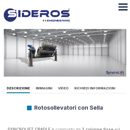
DESCRIZIONE
IMMAGINI
VIDEO
RICHIEDI INFORMAZIONI
Rotosollevatori con Sella
SYNCROLIFT
CRADLE
è composto da
2 colonne fisse
ed