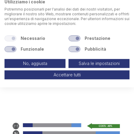
Utilizziamo i cookie
Potremmo posizionarli per l'analisi dei dati dei nostri visitatori, per
migliorare il nostro sito Web, mostrare contenuti personalizzati e offrirti
un'esperienza di navigazione eccezionale. Per ulteriori informazioni sui
cookie utilizziamo aprire le impostazioni.
Necessario
Prestazione
Funzionale
Pubblicità
Presenza di
massa a terra strisciante
per
saldatura integrata nella macchina
No, aggiusta
Salva le impostazioni
Accettare tutti