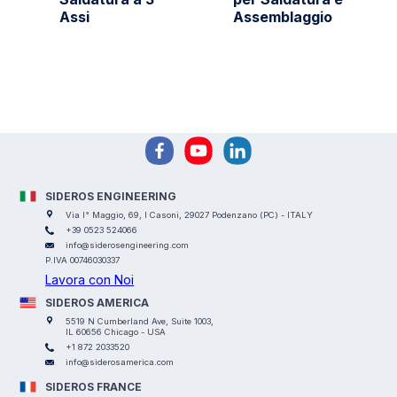
Assi
Assemblaggio
SIDEROS ENGINEERING
Via I° Maggio, 69, I Casoni, 29027 Podenzano (PC) - ITALY
+39 0523 524066
info@siderosengineering.com
P.IVA 00746030337
Lavora con Noi
SIDEROS AMERICA
5519 N Cumberland Ave, Suite 1003,
IL 60656 Chicago - USA
+1 872 2033520
info@siderosamerica.com
SIDEROS FRANCE