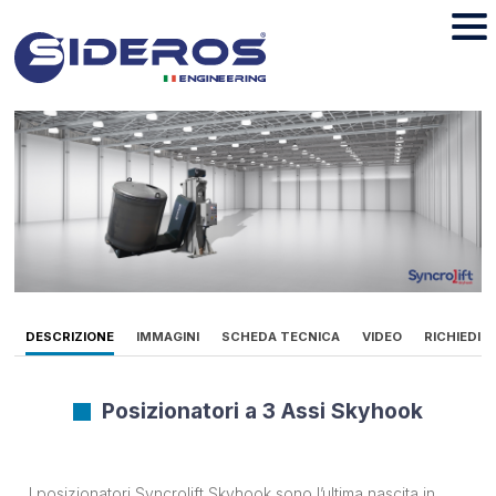
DESCRIZIONE
IMMAGINI
SCHEDA TECNICA
VIDEO
RICHIEDI 
Posizionatori a 3 Assi Skyhook
I posizionatori Syncrolift Skyhook sono l’ultima nascita in