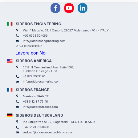
SIDEROS ENGINEERING
Via I° Maggio, 69, I Casoni, 29027 Podenzano (PC) - ITALY
+39 0523 524066
info@siderosengineering.com
P.IVA 00746030337
Lavora con Noi
SIDEROS AMERICA
5519 N Cumberland Ave, Suite 1003,
IL 60656 Chicago - USA
+1 872 2033520
info@siderosamerica.com
SIDEROS FRANCE
Nantes - FRANCE
+33 6 12 87 72 48
info@siderosfrance.com
SIDEROS DEUTSCHLAND
Industriestrasse 92, Lagenfeld - DEUTSCHLAND
+49 2173 8550480
verkauf@siderosdeutschland.com