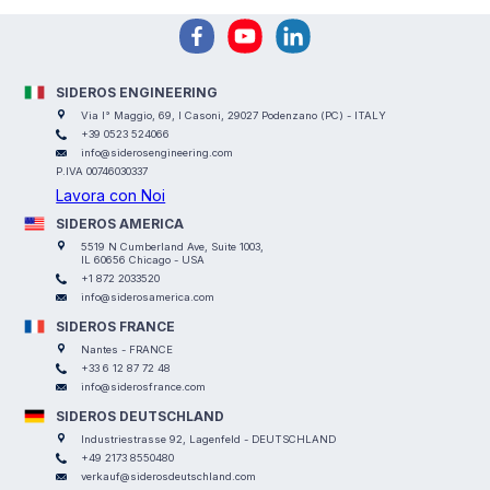
SIDEROS ENGINEERING
Via I° Maggio, 69, I Casoni, 29027 Podenzano (PC) - ITALY
+39 0523 524066
info@siderosengineering.com
P.IVA 00746030337
Lavora con Noi
SIDEROS AMERICA
5519 N Cumberland Ave, Suite 1003,
IL 60656 Chicago - USA
+1 872 2033520
info@siderosamerica.com
SIDEROS FRANCE
Nantes - FRANCE
+33 6 12 87 72 48
info@siderosfrance.com
SIDEROS DEUTSCHLAND
Industriestrasse 92, Lagenfeld - DEUTSCHLAND
+49 2173 8550480
verkauf@siderosdeutschland.com