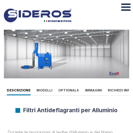
DESCRIZIONE
MODELLI
OPTIONALS
IMMAGINI
RICHIEDI INF
Filtri Antideflagranti per Alluminio
Durante le lavorazioni di leghe d’alluminio e del titanio,