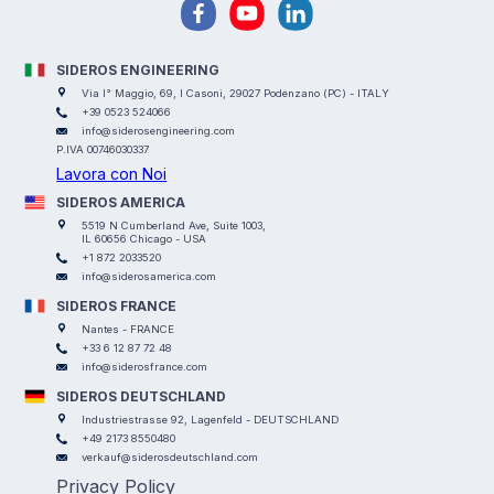
SIDEROS ENGINEERING
Via I° Maggio, 69, I Casoni, 29027 Podenzano (PC) - ITALY
+39 0523 524066
info@siderosengineering.com
P.IVA 00746030337
Lavora con Noi
SIDEROS AMERICA
5519 N Cumberland Ave, Suite 1003,
IL 60656 Chicago - USA
+1 872 2033520
info@siderosamerica.com
SIDEROS FRANCE
Nantes - FRANCE
+33 6 12 87 72 48
info@siderosfrance.com
SIDEROS DEUTSCHLAND
Industriestrasse 92, Lagenfeld - DEUTSCHLAND
+49 2173 8550480
verkauf@siderosdeutschland.com
Privacy Policy